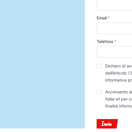
Email
*
Telefono
*
Privacy
*
Dichiaro di av
dell’Articolo
informativa p
Trattamento
Acconsento al
Dati
Italia srl per
finalità infor
Invia