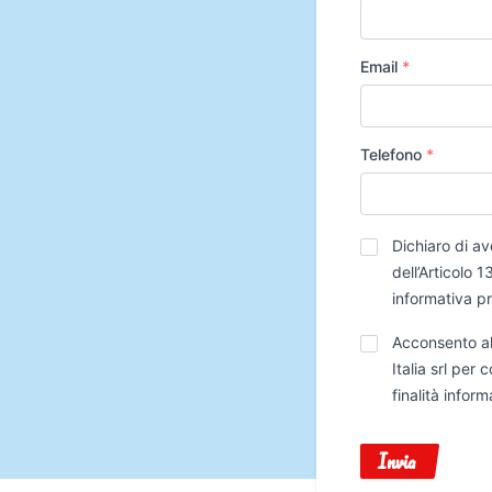
Email
*
Telefono
*
Privacy
*
Dichiaro di av
dell’Articolo
informativa p
Trattamento
Acconsento al
Dati
Italia srl per
finalità infor
Invia